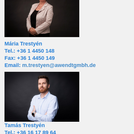
Mária Trestyén
Tel.: +36 1 4450 148
Fax: +36 1 4450 149
Email:
m.trestyen@awendtgmbh.de
Tamás Trestyén
Tel.: +36 16 17 89 64