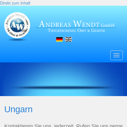
Direkt zum Inhalt
Toggl
navig
Ungarn
Kontaktieren Sie uns, jederzeit. Rufen Sie uns gerne