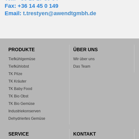
Fax: +36 14 45 0 149
Email:
t.trestyen@awendtgmbh.de
PRODUKTE
ÜBER UNS
Tiefkühlgemüse
Wir über uns
Tiefkühlobst
Das Team
TK Pilze
TK Kräuter
TK Baby Food
TK Bio Obst
TK Bio Gemüse
Industriekonserven
Dehydriertes Gemüse
SERVICE
KONTAKT